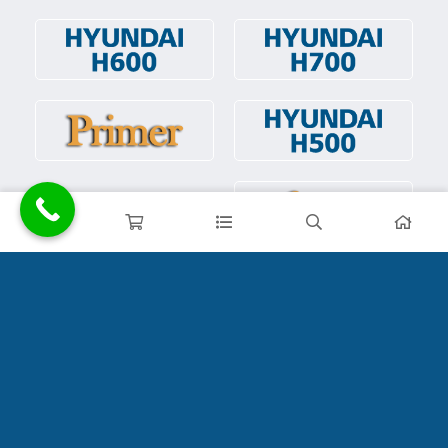
آدرس
تهران، منطقه ۲۲ (دریاچه چیتگر) بلوار امیر کبیر، چهار راه گلها، روبروی
بانک ملت
راه های ارتباطی:
09129744990
09124364509