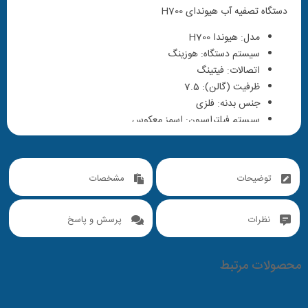
دستگاه تصفیه آب هیوندای H700
مدل: هیوندا H700
سیستم دستگاه: هوزینگ
اتصالات: فیتینگ
ظرفیت (گالن): 7.5
جنس بدنه: فلزی
سیستم فیلتراسیون: اسمز معکوس
دقت فیلتراسیون (میکرون): 0.0001
تعداد فیلتر: 7
ولتاژ برق ورودی (ولت): 220
توضیحات
مشخصات
برق مصرفی (ولت): 24
حداقل و حداکثر دما (درجه): 45-5
آداپتور: دارد
نظرات
پرسش و پاسخ
محصولات مرتبط