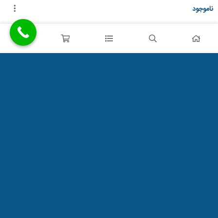
ناموجود
آدرس
تهران، منطقه ۲۲ (دریاچه چیتگر) بلوار امیر کبیر، چهار راه گلها، روبروی
بانک ملت
راه های ارتباطی:
09129744990
09124364509
02177276387